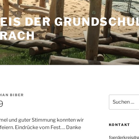
EIS DER GRUNDSCHU
RACH
HAN BIBER
Suchen
9
nach:
mmel und guter Stimmung konnten wir
KONTAKT
feiern. Eindrücke vom Fest…. Danke
foerderkreis@g