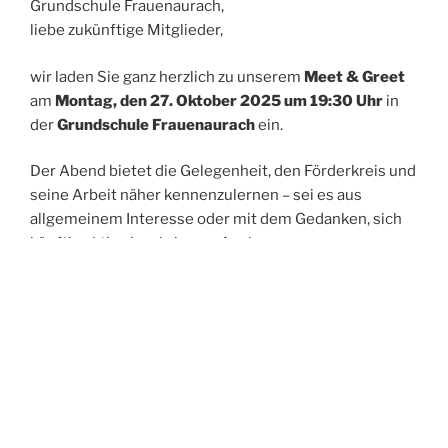
Grundschule Frauenaurach,
liebe zukünftige Mitglieder,
wir laden Sie ganz herzlich zu unserem
Meet & Greet
am
Montag, den 27. Oktober 2025 um 19:30 Uhr
in
der
Grundschule Frauenaurach
ein.
Der Abend bietet die Gelegenheit, den Förderkreis und
seine Arbeit näher kennenzulernen – sei es aus
allgemeinem Interesse oder mit dem Gedanken, sich
künftig aktiv einzubringen. Auch unsere neue
Schulleiterin
Frau Hertlein
wird sich im Rahmen dieser
Veranstaltung vorstellen.
Zudem möchten wir gemeinsam organisatorische
Fragen rund um den
Martinsumzug
besprechen.
Werfen Sie gerne schon jetzt einen Blick voraus:
Unsere
Jahreshauptversammlung mit